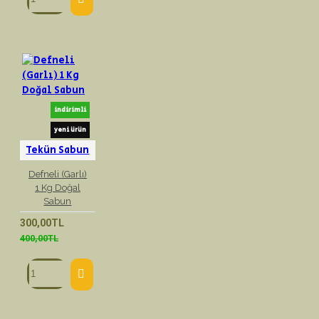
indirimli
yeni ürün
Tekün Sabun
Defneli (Garlı)
1 Kg Doğal
Sabun
300,00TL
400,00TL