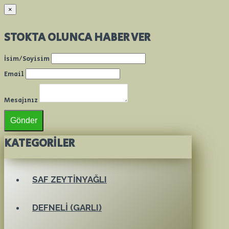
×
STOKTA OLUNCA HABER VER
İsim/Soyisim
Email
Mesajınız
Gönder
KATEGORILER
SAF ZEYTINYAĞLI
DEFNELI (GARLI)