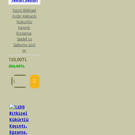
Tekün Sabun
%100 Bitkisel
Ardıç Katranlı
Kükürtlü
Kaşıntı,
Egzama,
Sedef vs
Sabunu 100
gr
120,00TL
250,00TL