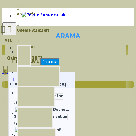
Anasayfa
Ödeme Bilgileri
ARAMA
All
Hesabım
All
0 ürün - 0,00TL
FILTRELEME
Sıfırla
0
Bitkisel Sabunlar
Alt Kategoriler
Alışveriş sepetiniz boş!
Defneli (Garlı)
Bitkisel Sabunlar
Defneli
Pirinalı sabun
Garlı
Pirinalı sabun
Saf
Saf Zeytinyağlı