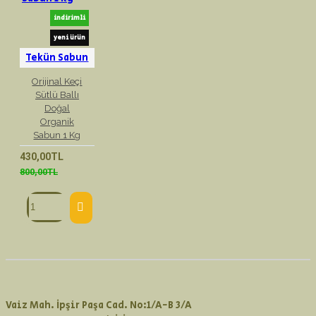
indirimli
yeni ürün
Tekün Sabun
Orijinal Keçi
Sütlü Ballı
Doğal
Organik
Sabun 1 Kg
430,00TL
800,00TL
Vaiz Mah. İpşir Paşa Cad. No:1/A-B 3/A