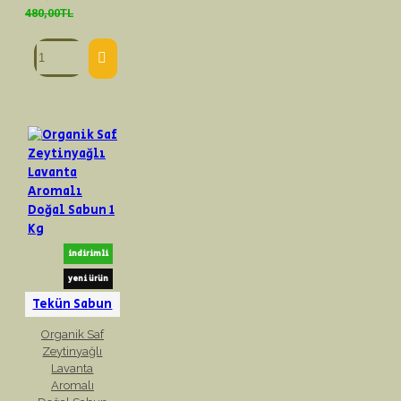
480,00TL
indirimli
yeni ürün
Tekün Sabun
Organik Saf
Zeytinyağlı
Lavanta
Aromalı