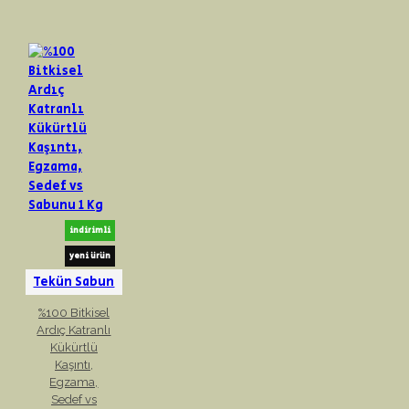
indirimli
yeni ürün
Tekün Sabun
%100 Bitkisel
Ardıç Katranlı
Kükürtlü
Kaşıntı,
Egzama,
Sedef vs