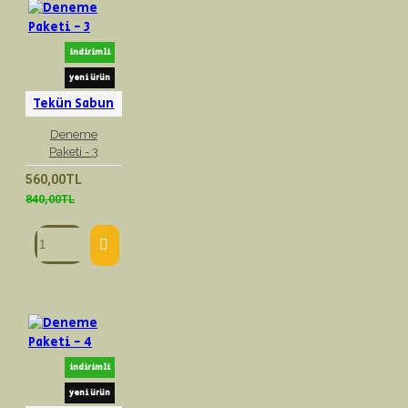
indirimli
yeni ürün
Tekün Sabun
Deneme
Paketi - 3
560,00TL
840,00TL
indirimli
yeni ürün