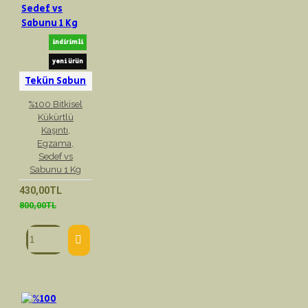
indirimli
yeni ürün
Tekün Sabun
%100 Bitkisel
Kükürtlü
Kaşıntı,
Egzama,
Sedef vs
Sabunu 1 Kg
430,00TL
800,00TL