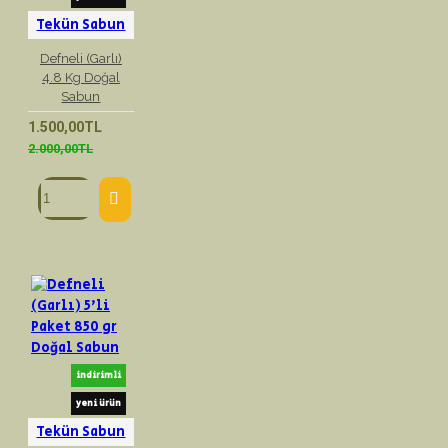
Tekün Sabun
Defneli (Garlı)
4.8 Kg Doğal
Sabun
1.500,00TL
2.000,00TL
indirimli
yeni ürün
Tekün Sabun