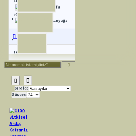
Zeytinyağlı
Şifa
Sabunları
Şifa Sabunları
Zeytinyağı
Üreticiler
Zeytinyağı
Tekün Sabun
Sırala:
Göster: