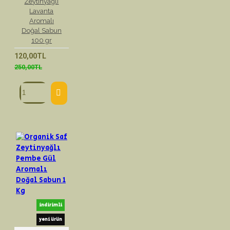
Zeytinyağlı
Lavanta
Aromalı
Doğal Sabun
100 gr
120,00TL
250,00TL
indirimli
yeni ürün