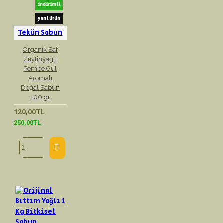
indirimli
yeni ürün
Tekün Sabun
Organik Saf
Zeytinyağlı
Pembe Gül
Aromalı
Doğal Sabun
100 gr
120,00TL
250,00TL