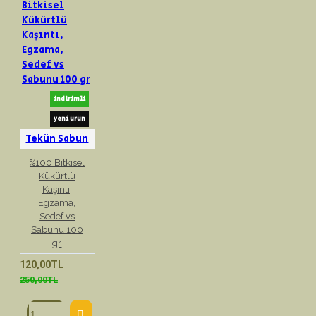
indirimli
yeni ürün
Tekün Sabun
%100 Bitkisel
Kükürtlü
Kaşıntı,
Egzama,
Sedef vs
Sabunu 100
gr
120,00TL
250,00TL