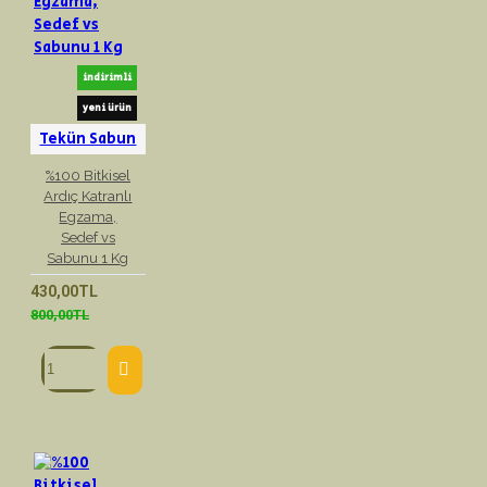
indirimli
yeni ürün
Tekün Sabun
%100 Bitkisel
Ardıç Katranlı
Egzama,
Sedef vs
Sabunu 1 Kg
430,00TL
800,00TL