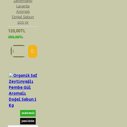
Zeytinyağlı
Lavanta
Aromalı
Doğal Sabun
100 gr
120,00TL
250,00TL
indirimli
yeni ürün