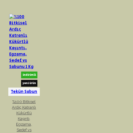
indirimli
yeni ürün
Tekün Sabun
%100 Bitkisel
Ardıç Katranlı
Kükürtlü
Kaşıntı,
Egzama,
Sedef vs