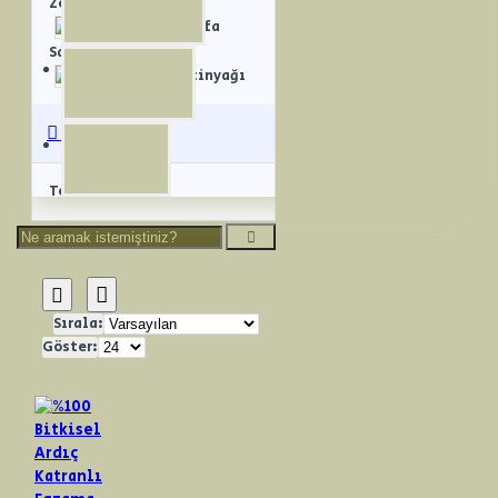
Zeytinyağlı
Şifa
Sabunları
Şifa Sabunları
Zeytinyağı
Üreticiler
Zeytinyağı
Tekün Sabun
Sırala:
Göster: