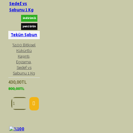
indirimli
yeni ürün
Tekün Sabun
%100 Bitkisel
Kükürtlü
Kaşıntı,
Egzama,
Sedef vs
Sabunu 1 Kg
430,00TL
800,00TL