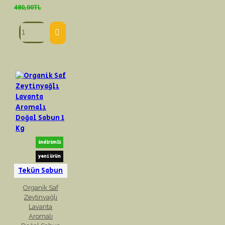
480,00TL
indirimli
yeni ürün
Tekün Sabun
Organik Saf
Zeytinyağlı
Lavanta
Aromalı