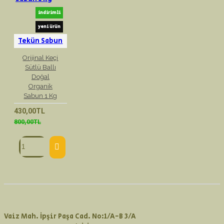
indirimli
yeni ürün
Tekün Sabun
Orijinal Keçi
Sütlü Ballı
Doğal
Organik
Sabun 1 Kg
430,00TL
800,00TL
Vaiz Mah. İpşir Paşa Cad. No:1/A-B 3/A