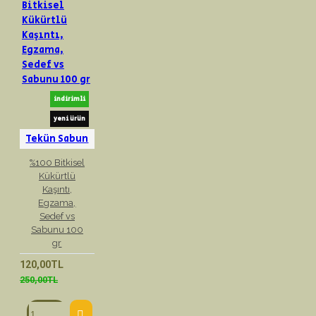
indirimli
yeni ürün
Tekün Sabun
%100 Bitkisel
Kükürtlü
Kaşıntı,
Egzama,
Sedef vs
Sabunu 100
gr
120,00TL
250,00TL