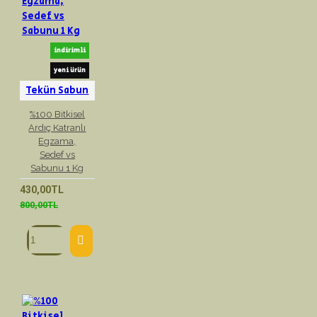
indirimli
yeni ürün
Tekün Sabun
%100 Bitkisel
Ardıç Katranlı
Egzama,
Sedef vs
Sabunu 1 Kg
430,00TL
800,00TL