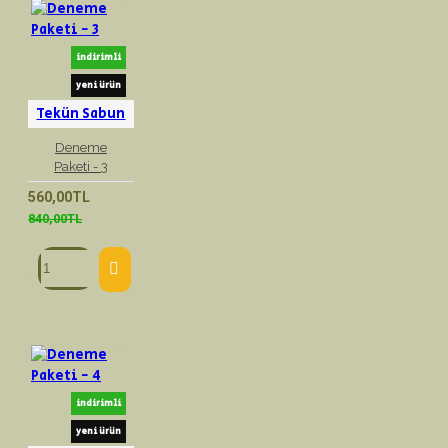
indirimli
yeni ürün
Tekün Sabun
Deneme
Paketi - 3
560,00TL
840,00TL
indirimli
yeni ürün