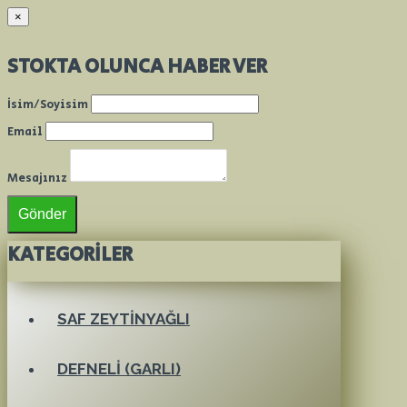
×
STOKTA OLUNCA HABER VER
İsim/Soyisim
Email
Mesajınız
Gönder
KATEGORILER
SAF ZEYTINYAĞLI
DEFNELI (GARLI)