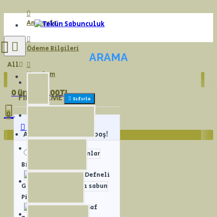
Anasayfa
Ödeme Bilgileri
ARAMA
All
Hesabım
All
0 ürün - 0,00TL
FILTRELEME
Sıfırla
0
Bitkisel Sabunlar
Alt Kategoriler
Alışveriş sepetiniz boş!
Defneli (Garlı)
Bitkisel Sabunlar
Defneli
Pirinalı sabun
Garlı
Pirinalı sabun
Saf
Saf Zeytinyağlı