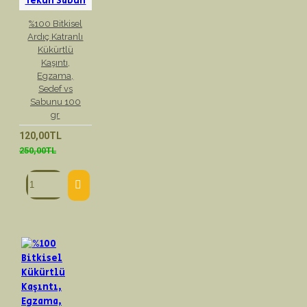
Tekün Sabun
%100 Bitkisel
Ardıç Katranlı
Kükürtlü
Kaşıntı,
Egzama,
Sedef vs
Sabunu 100
gr
120,00TL
250,00TL