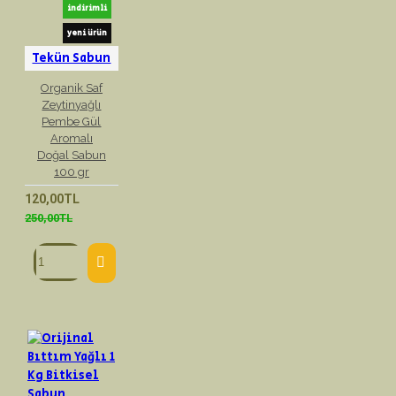
indirimli
yeni ürün
Tekün Sabun
Organik Saf
Zeytinyağlı
Pembe Gül
Aromalı
Doğal Sabun
100 gr
120,00TL
250,00TL