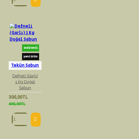
indirimli
yeni ürün
Tekün Sabun
Defneli (Garlı)
1 Kg Doğal
Sabun
300,00TL
400,00TL