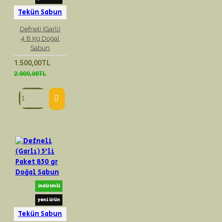
Tekün Sabun
Defneli (Garlı)
4.8 Kg Doğal
Sabun
1.500,00TL
2.000,00TL
indirimli
yeni ürün
Tekün Sabun