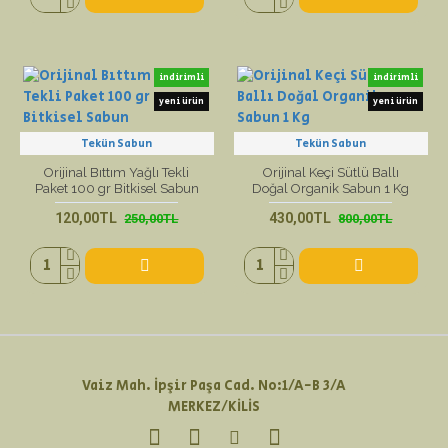
indirimli
indirimli
yeni ürün
yeni ürün
Tekün Sabun
Tekün Sabun
Orijinal Bıttım Yağlı Tekli
Orijinal Keçi Sütlü Ballı
Paket 100 gr Bitkisel Sabun
Doğal Organik Sabun 1 Kg
120,00TL
430,00TL
250,00TL
800,00TL
Vaiz Mah. İpşir Paşa Cad. No:1/A-B 3/A
MERKEZ/KİLİS