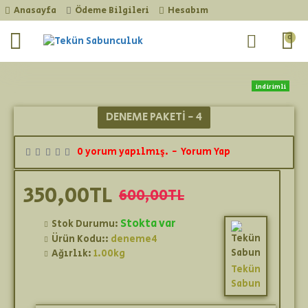
Anasayfa
Ödeme Bilgileri
Hesabım
0
indirimli
yeni ürün
DENEME PAKETI - 4
0 yorum yapılmış.
-
Yorum Yap
350,00TL
600,00TL
Stokta var
Stok Durumu:
Ürün Kodu::
deneme4
Ağırlık:
1.00kg
Tekün
Sabun