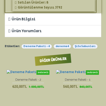
Satılan Ürünler: 8
Görüntülenme Sayısı 3792
Ürün Bilgisi
Ürün Yorumları
Etiketler:
Deneme Paketi - 4
deneme4
Şifa Sabunları
DIĞER ÜRÜNLER
indirimli
indirimli
yeni ürün
yeni ürün
Deneme Paketi - 2
Deneme Paketi - 1
620,00TL
560,00TL
1.000,00TL
840,00TL