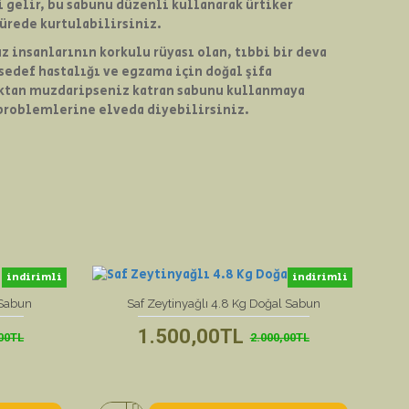
i gelir, bu sabunu düzenli kullanarak ürtiker
sürede kurtulabilirsiniz.
 insanlarının korkulu rüyası olan, tıbbi bir deva
def hastalığı ve egzama için doğal şifa
ıktan muzdaripseniz katran sabunu kullanmaya
problemlerine elveda diyebilirsiniz.
indirimli
indirimli
yeni ürün
 Sabun
Saf Zeytinyağlı 4.8 Kg Doğal Sabun
Saf 
1.500,00TL
,00TL
2.000,00TL