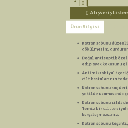
Alışveriş Liste
Ürün Bilgisi
Ürün Yo
Katran sabunu düzenli
dökülmesini durdurur
Doğal antiseptik özel
edip ayak kokusunu gi
Antimikrobiyal içeriği
cilt hastalarının teda
Katran sabunu saç deri
şekilde uzamasında ço
Katran sabunu cildi d
Temiz bir ciltte siyah
karşılaşmazsınız.
Katran sabunu kaşıntı,