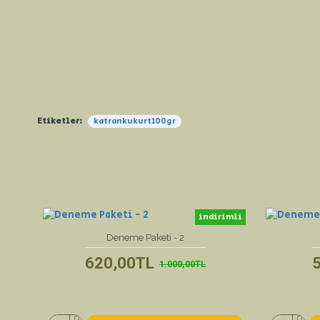
Etiketler:
katrankukurt100gr
indirimli
yeni ürün
Deneme Paketi - 2
620,00TL
1.000,00TL