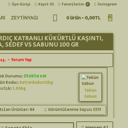
Üye Girişi
Kayıt Ol
Favorilerim
İnstagram
0
0 ürün - 0,00TL
0
RI
ZEYTINYAĞI
ARDIÇ KATRANLI KÜKÜRTLÜ KAŞINTI,
, SEDEF VS SABUNU 100 GR
ış.
-
Yorum Yap
Stokta var
ok Durumu:
ün Kodu::
katrankukurt1kg
ırlık:
1.00kg
Tekün
Sabun
tılan Ürünler: 86
Görüntülenme Sayısı 5375
Hemen Al