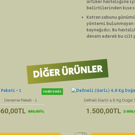
ürtiker hastalığına iy
belirtilerinden kısa 
Katran sabunu günümüz
yöntemi bulunmayan se
kaynağıdır. Bu hastal
devam ederek bu cilt 
DIĞER ÜRÜNLER
indirimli
yeni ürün
Deneme Paketi - 1
Defneli (Garlı) 4.8 Kg Doğal
560,00TL
1.500,00TL
840,00TL
2.000