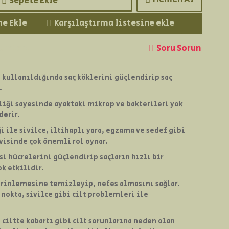
Sepete Ekle
me Ekle
Karşılaştırma listesine ekle
rumları
Soru Sorun
 kullanıldığında saç köklerini güçlendirip saç
.
liği sayesinde ayaktaki mikrop ve bakterileri yok
derir.
 ile sivilce, iltihaplı yara, egzama ve sedef gibi
visinde çok önemli rol oynar.
si hücrelerini güçlendirip saçların hızlı bir
k etkilidir.
erinlemesine temizleyip, nefes almasını sağlar.
 nokta, sivilce gibi cilt problemleri ile
 ciltte kabartı gibi cilt sorunlarına neden olan