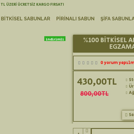
 TL ÜZERİ ÜCRETSİZ KARGO FIRSATI
BITKISEL SABUNLAR
PIRINALI SABUN
ŞIFA SABUNLA
%100 BITKISEL 
indirimli
EGZAMA
yeni ürün
0 yorum yapılm
430,00TL
St
Ür
800,00TL
Ağ
Sa