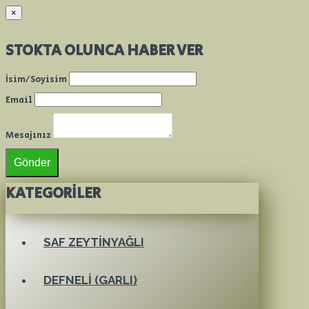
×
STOKTA OLUNCA HABER VER
İsim/Soyisim
Email
Mesajınız
Gönder
KATEGORILER
SAF ZEYTINYAĞLI
DEFNELI (GARLI)