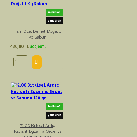
indirimli
yeni ürün
Tam Özel Defneli Doğal 1
Kg Sabun
430,00TL
800,00TL
indirimli
yeni ürün
%100 Bitkisel Ardıç
Katranlı Egzama, Sedef vs