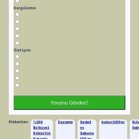
Kargolama
İletişim
Yorumu Gönder
Etiketler:
%100
Egzama
Sedef
kukurt100gr
Şif
Bitkisel
vs
Sab
Kükürtlü
Sabunu
Kaşıntı
100 gr