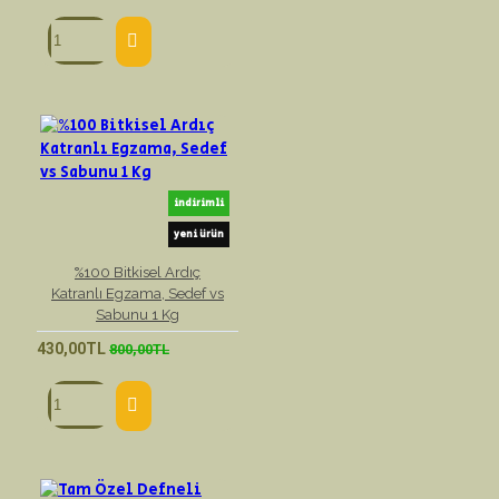
indirimli
yeni ürün
%100 Bitkisel Ardıç
Katranlı Egzama, Sedef vs
Sabunu 1 Kg
430,00TL
800,00TL