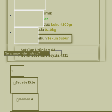
Stok Durumu:
Şifa Sabunları
Stokta var
Ürün Kodu::
kukurt100gr
Ağırlık:
0.10kg
Zeytinyağı
Tekün Sabun
Satılan Ürünler: 64
Görüntülenme Sayısı 4321
Ürün Bilgisi
Sepete Ekle
Kükürt sabunu cilde zarar verebilecek
Hemen Al
yağların ve bakterilerin ciltten
arındırılmasına destek oluyor.