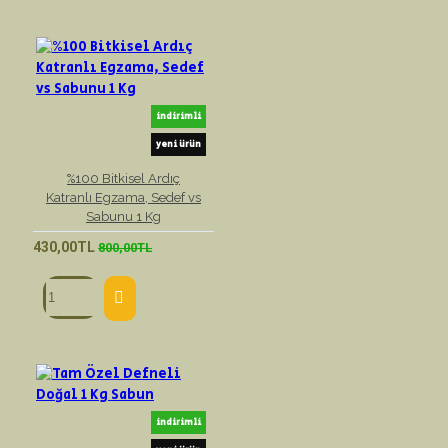
indirimli
yeni ürün
%100 Bitkisel Ardıç
Katranlı Egzama, Sedef vs
Sabunu 1 Kg
430,00TL
800,00TL
indirimli