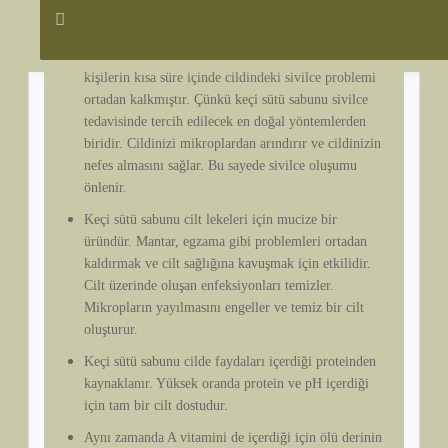
oluşmasına neden olan bakterileri temizler. Pürüzsüz
bir cilde keçi sütü sabunu ile kavuşabilirsiniz.
Sivilceleri temizler. Keçi sütü sabunu kullanan
kişilerin kısa süre içinde cildindeki sivilce problemi
ortadan kalkmıştır. Çünkü keçi sütü sabunu sivilce
tedavisinde tercih edilecek en doğal yöntemlerden
biridir. Cildinizi mikroplardan arındırır ve cildinizin
nefes almasını sağlar. Bu sayede sivilce oluşumu
önlenir.
Keçi sütü sabunu cilt lekeleri için mucize bir
üründür. Mantar, egzama gibi problemleri ortadan
kaldırmak ve cilt sağlığına kavuşmak için etkilidir.
Cilt üzerinde oluşan enfeksiyonları temizler.
Mikropların yayılmasını engeller ve temiz bir cilt
oluşturur.
Keçi sütü sabunu cilde faydaları içerdiği proteinden
kaynaklanır. Yüksek oranda protein ve pH içerdiği
için tam bir cilt dostudur.
Aynı zamanda A vitamini de içerdiği için ölü derinin