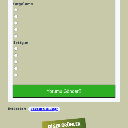
Kargolama
İletişim
Yorumu Gönder
Etiketler:
kecisutlu100gr
DIĞER ÜRÜNLER