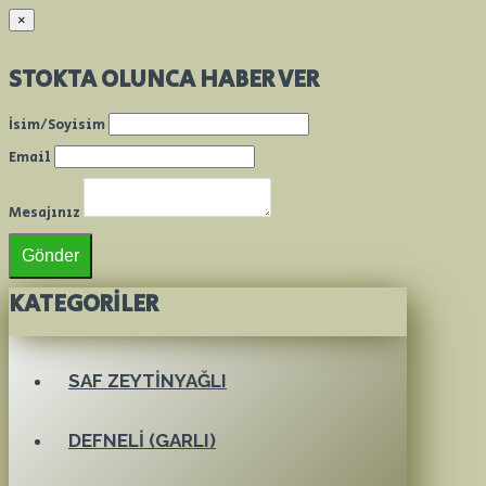
×
STOKTA OLUNCA HABER VER
İsim/Soyisim
Email
Mesajınız
Gönder
KATEGORILER
SAF ZEYTINYAĞLI
DEFNELI (GARLI)