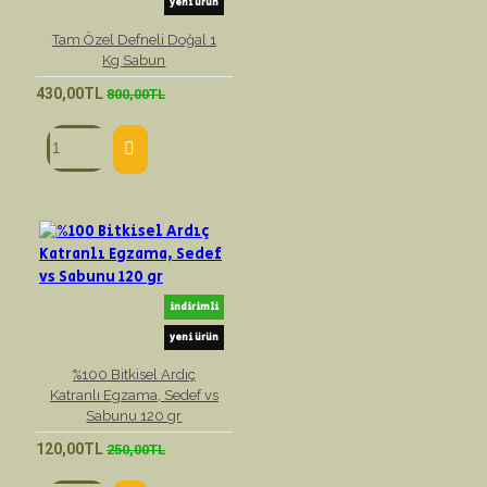
yeni ürün
Tam Özel Defneli Doğal 1
Kg Sabun
430,00TL
800,00TL
indirimli
yeni ürün
%100 Bitkisel Ardıç
Katranlı Egzama, Sedef vs
Sabunu 120 gr
120,00TL
250,00TL