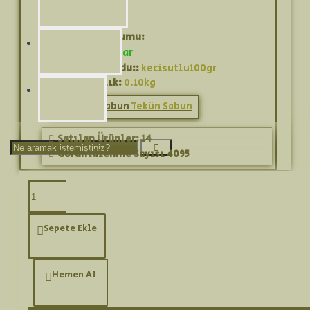
Stok Durumu:
Şifa Sabunları
Stokta var
Ürün Kodu::
kecisutlu100gr
Ağırlık:
0.10kg
Zeytinyağı
Tekün Sabun
Satılan Ürünler: 14
Görüntülenme Sayısı 4095
Ürün Bilgisi
Sepete Ekle
Siyah noktaları yok eder. Keçi sütü sabunu düzenli
Hemen Al
kullanımda cildinizdeki siyah noktaları temizler ve
canlı bir yüze sahip olmanızı sağlar. Siyah noktanın