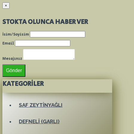
×
STOKTA OLUNCA HABER VER
İsim/Soyisim
Email
Mesajınız
Gönder
KATEGORILER
SAF ZEYTINYAĞLI
DEFNELI (GARLI)