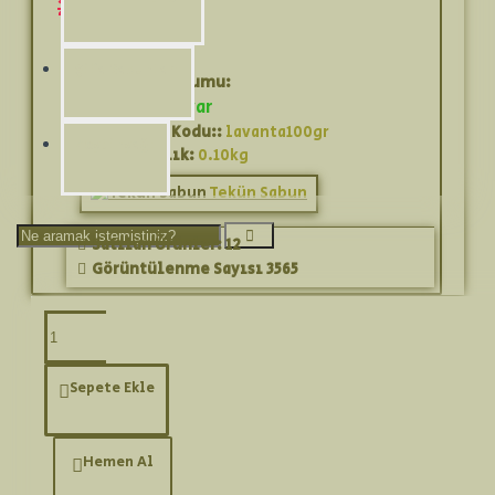
250,00TL
Şifa Sabunları
Stok Durumu:
Stokta var
Ürün Kodu::
lavanta100gr
Zeytinyağı
Ağırlık:
0.10kg
Tekün Sabun
Satılan Ürünler: 12
Görüntülenme Sayısı 3565
Ürün Bilgisi
Sepete Ekle
Lavanta akne tedavisinde hastaya doğal
Hemen Al
bir destektir. Yüzdeki kızarıkların