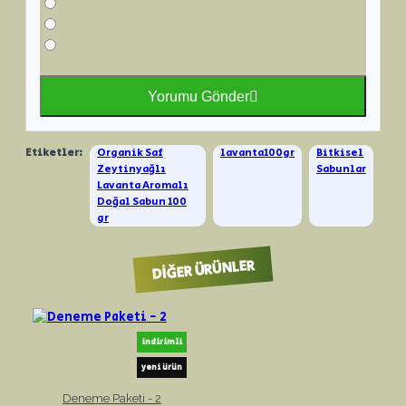
Yorumu Gönder
Etiketler:
Organik Saf
lavanta100gr
Bitkisel
Zeytinyağlı
Sabunlar
Lavanta Aromalı
Doğal Sabun 100
gr
DIĞER ÜRÜNLER
indirimli
yeni ürün
Deneme Paketi - 2