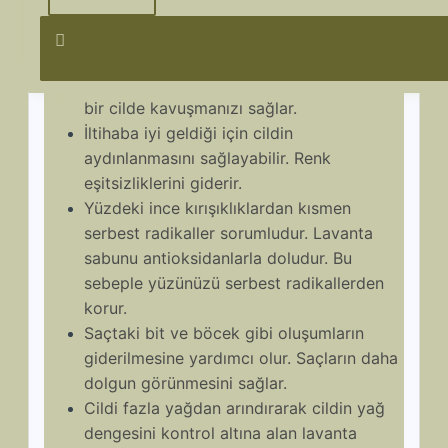
azalmasına yardımcı olmaktadır.
Özellikle kış aylarında cilt kuruluğu en çok
yaşanan problemlerden biridir. Kış
aylarında cildi nemlendirerek daha sağlıklı
bir cilde kavuşmanızı sağlar.
İltihaba iyi geldiği için cildin
aydınlanmasını sağlayabilir. Renk
eşitsizliklerini giderir.
Yüzdeki ince kırışıklıklardan kısmen
serbest radikaller sorumludur. Lavanta
sabunu antioksidanlarla doludur. Bu
sebeple yüzünüzü serbest radikallerden
korur.
Saçtaki bit ve böcek gibi oluşumların
giderilmesine yardımcı olur. Saçların daha
dolgun görünmesini sağlar.
Cildi fazla yağdan arındırarak cildin yağ
dengesini kontrol altına alan lavanta