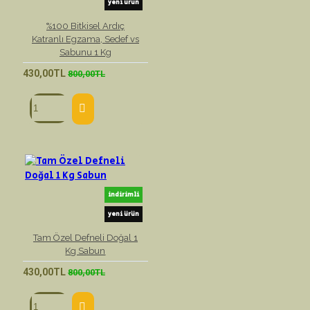
yeni ürün
%100 Bitkisel Ardıç
Katranlı Egzama, Sedef vs
Sabunu 1 Kg
430,00TL
800,00TL
indirimli
yeni ürün
Tam Özel Defneli Doğal 1
Kg Sabun
430,00TL
800,00TL