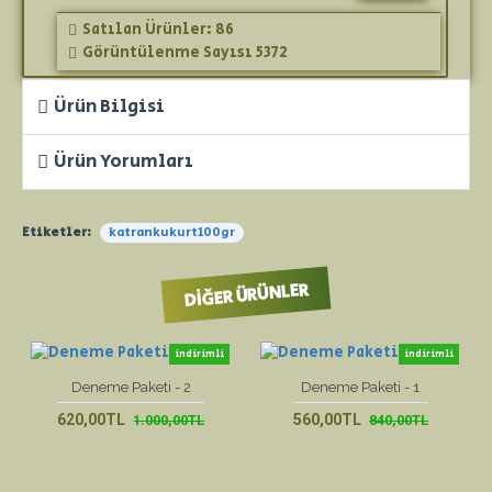
Satılan Ürünler: 86
Görüntülenme Sayısı 5372
Ürün Bilgisi
Ürün Yorumları
Etiketler:
katrankukurt100gr
DIĞER ÜRÜNLER
indirimli
indirimli
yeni ürün
yeni ürün
Deneme Paketi - 2
Deneme Paketi - 1
620,00TL
560,00TL
1.000,00TL
840,00TL