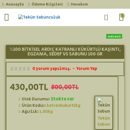
Anasayfa
Ödeme Bilgileri
Hesabım
0
indirimli
yeni ürün
%100 BITKISEL ARDIÇ KATRANLI KÜKÜRTLÜ KAŞINTI,
EGZAMA, SEDEF VS SABUNU 100 GR
0 yorum yapılmış.
-
Yorum Yap
430,00TL
800,00TL
Stokta var
Stok Durumu:
Ürün Kodu::
katrankukurt1kg
Ağırlık:
1.00kg
Tekün
Sabun