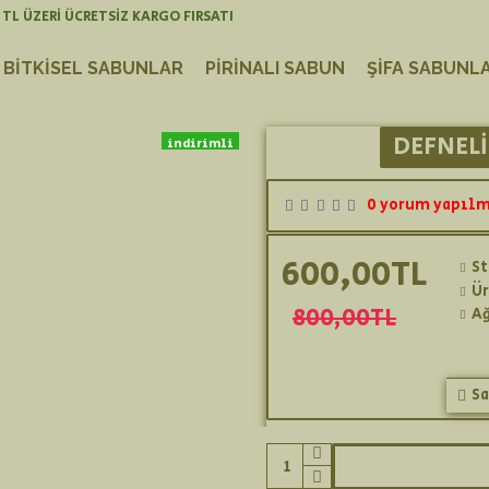
 TL ÜZERİ ÜCRETSİZ KARGO FIRSATI
BITKISEL SABUNLAR
PIRINALI SABUN
ŞIFA SABUNLA
DEFNELI
indirimli
yeni ürün
0 yorum yapılm
600,00TL
S
Ür
800,00TL
Ağ
Sa