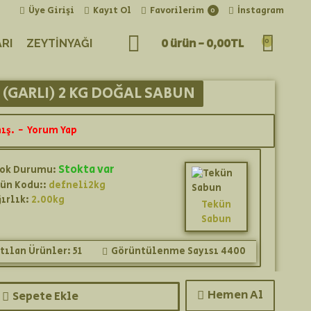
Üye Girişi
Kayıt Ol
Favorilerim
İnstagram
0
0 ürün - 0,00TL
0
RI
ZEYTINYAĞI
 (GARLI) 2 KG DOĞAL SABUN
ış.
-
Yorum Yap
Stokta var
tok Durumu:
ün Kodu::
defneli2kg
ırlık:
2.00kg
Tekün
Sabun
tılan Ürünler: 51
Görüntülenme Sayısı 4400
Hemen Al
Sepete Ekle