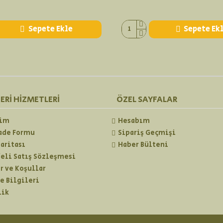
Sepete Ekle
Sepete Ek
ERI HIZMETLERI
ÖZEL SAYFALAR
şim
Hesabım
İade Formu
Sipariş Geçmişi
Haritası
Haber Bülteni
eli Satış Sözleşmesi
r ve Koşullar
 Bilgileri
lik