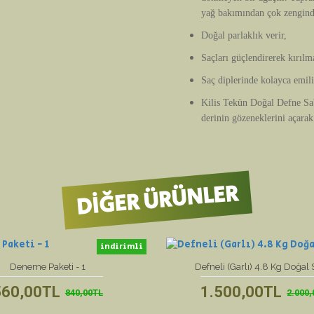
yağ bakımından çok zengind
Doğal parlaklık verir,
Saçları güçlendirerek kırılmal
Saç diplerinde kolayca emilir
Kilis Tekün Doğal Defne Sab
derinin gözeneklerini açarak 
DIĞER ÜRÜNLER
indirimli
yeni ürün
Deneme Paketi - 1
Defneli (Garlı) 4.8 Kg Doğal
560,00TL
1.500,00TL
840,00TL
2.000