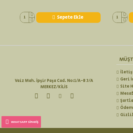
Sepete Ekle
MÜŞT
İleti
Geri 
Vaiz Mah. İpşir Paşa Cad. No:1/A-B 3/A
Site 
MERKEZ/KİLİS
Mesaf
Şartla
Ödeme
Gizli
WHATSAPP SIPARIŞ