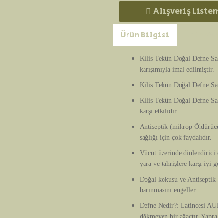
Alışveriş Liste
Ürün Bilgisi
Ürün Yo
Kilis Tekün Doğal Defne Sab
karışımıyla imal edilmiştir.
Kilis Tekün Doğal Defne Sab
Kilis Tekün Doğal Defne Sa
karşı etkilidir.
Antiseptik (mikrop Öldürücü)
sağlığı için çok faydalıdır.
Vücut üzerinde dinlendirici e
yara ve tahrişlere karşı iyi ge
Doğal kokusu ve Antiseptik ö
barınmasını engeller.
Defne Nedir?: Latincesi AU
dökmeyen bir ağaçtır. Yapra