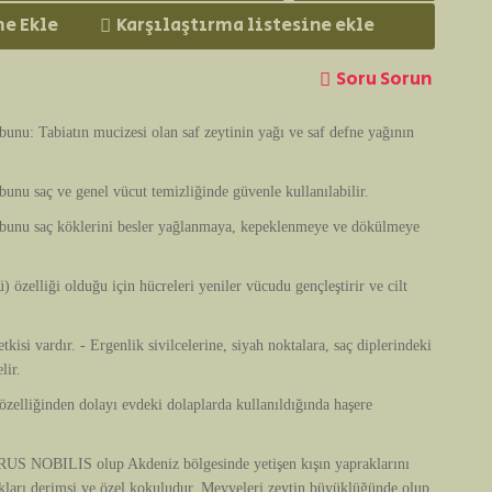
me Ekle
Karşılaştırma listesine ekle
rumları
Soru Sorun
unu: Tabiatın mucizesi olan saf zeytinin yağı ve saf defne yağının
unu saç ve genel vücut temizliğinde güvenle kullanılabilir.
bunu saç köklerini besler yağlanmaya, kepeklenmeye ve dökülmeye
 özelliği olduğu için hücreleri yeniler vücudu gençleştirir ve cilt
tkisi vardır. - Ergenlik sivilcelerine, siyah noktalara, saç diplerindeki
lir.
zelliğinden dolayı evdeki dolaplarda kullanıldığında haşere
RUS NOBILIS olup Akdeniz bölgesinde yetişen kışın yapraklarını
kları derimsi ve özel kokuludur. Meyveleri zeytin büyüklüğünde olup