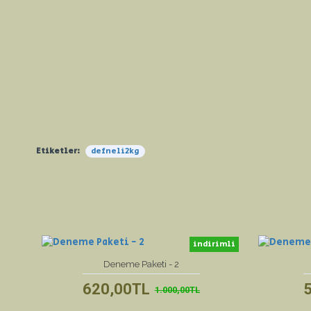
Etiketler:
defneli2kg
indirimli
yeni ürün
Deneme Paketi - 2
620,00TL
1.000,00TL