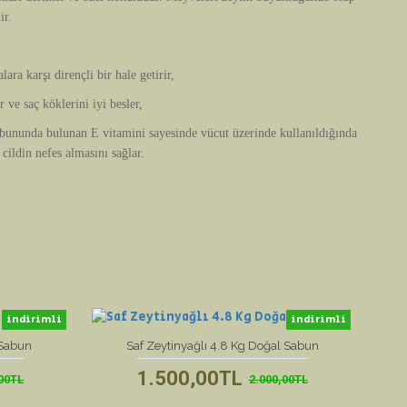
ir.
ara karşı dirençli bir hale getirir,
 ve saç köklerini iyi besler,
ununda bulunan E vitamini sayesinde vücut üzerinde kullanıldığında
cildin nefes almasını sağlar.
indirimli
indirimli
yeni ürün
 Sabun
Saf Zeytinyağlı 4.8 Kg Doğal Sabun
Saf 
1.500,00TL
,00TL
2.000,00TL